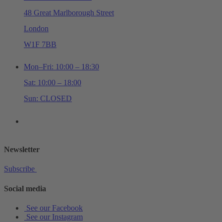
48 Great Marlborough Street
London
W1F 7BB
Mon–Fri: 10:00 – 18:30
Sat: 10:00 – 18:00
Sun: CLOSED
+44 (0)20 7534 0710
shop@schottmusiclondon.com
Newsletter
Subscribe
Social media
See our Facebook
See our Instagram