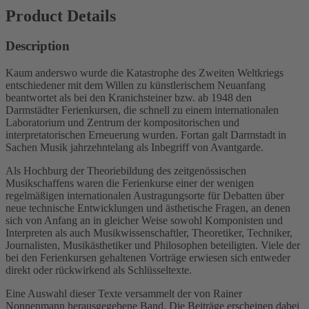
Product Details
Description
Kaum anderswo wurde die Katastrophe des Zweiten Weltkriegs
entschiedener mit dem Willen zu künstlerischem Neuanfang
beantwortet als bei den Kranichsteiner bzw. ab 1948 den
Darmstädter Ferienkursen, die schnell zu einem internationalen
Laboratorium und Zent­rum der kompositorischen und
interpretatorischen Erneuerung wurden. Fortan galt Darmstadt in
Sachen Musik jahrzehntelang als Inbegriff von Avantgarde.
Als Hochburg der Theoriebildung des zeitgenössischen
Musikschaffens waren die Ferienkurse einer der wenigen
regelmäßigen internationalen Austragungsorte für Debatten über
neue technische Entwicklungen und ästhetische Fragen, an denen
sich von Anfang an in gleicher Weise sowohl Komponisten und
Interpreten als auch Musikwissenschaftler, Theoretiker, Techniker,
Journalisten, Musikästhetiker und Philosophen beteiligten. Viele der
bei den Ferienkursen gehaltenen Vorträge erwiesen sich entweder
direkt oder rückwirkend als Schlüsseltexte.
Eine Auswahl dieser Texte versammelt der von Rainer
Nonnenmann herausgegebene Band. Die Beiträge erscheinen dabei