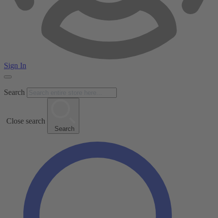
Sign In
Search
Close search
Search