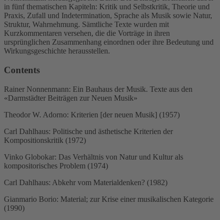
in fünf thematischen Kapiteln: Kritik und Selbstkritik, Theorie und
Praxis, Zufall und Indetermination, Sprache als Musik sowie Natur,
Struktur, Wahrnehmung. Sämtliche Texte wurden mit
Kurzkommentaren versehen, die die Vorträge in ihren
ursprünglichen Zusammen­hang einordnen oder ihre Bedeutung und
Wirkungsgeschichte herausstellen.
Contents
Rainer Nonnenmann: Ein Bauhaus der Musik. Texte aus den
«Darmstädter Beiträgen zur Neuen Musik»
Theodor W. Adorno: Kriterien [der neuen Musik] (1957)
Carl Dahlhaus: Politische und ästhetische Kriterien der
Kompositionskritik (1972)
Vinko Globokar: Das Verhältnis von Natur und Kultur als
kompositorisches Problem (1974)
Carl Dahlhaus: Abkehr vom Materialdenken? (1982)
Gianmario Borio: Material; zur Krise einer musikalischen Kategorie
(1990)