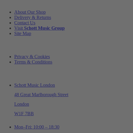
INFORMATION
About Our Shop
Delivery & Returns
Contact Us
Visit
Schott Music Group
Site Map
LEGAL
Privacy & Cookies
Terms & Conditions
ADDRESS & OPENING TIMES
Schott Music London
48 Great Marlborough Street
London
W1F 7BB
Mon–Fri: 10:00 – 18:30