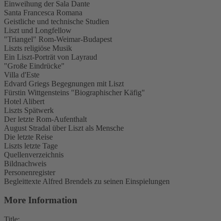
Einweihung der Sala Dante
Santa Francesca Romana
Geistliche und technische Studien
Liszt und Longfellow
"Triangel" Rom-Weimar-Budapest
Liszts religiöse Musik
Ein Liszt-Porträt von Layraud
"Große Eindrücke"
Villa d'Este
Edvard Griegs Begegnungen mit Liszt
Fürstin Wittgensteins "Biographischer Käfig"
Hotel Alibert
Liszts Spätwerk
Der letzte Rom-Aufenthalt
August Stradal über Liszt als Mensche
Die letzte Reise
Liszts letzte Tage
Quellenverzeichnis
Bildnachweis
Personenregister
Begleittexte Alfred Brendels zu seinen Einspielungen
More Information
Title: