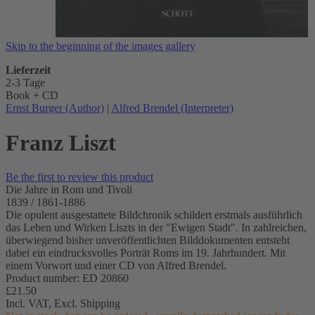
Skip to the beginning of the images gallery
Lieferzeit
2-3 Tage
Book + CD
Ernst Burger (Author)
|
Alfred Brendel (Interpreter)
Franz Liszt
Be the first to review this product
Die Jahre in Rom und Tivoli
1839 / 1861-1886
Die opulent ausgestattete Bildchronik schildert erstmals ausführlich
das Leben und Wirken Liszts in der "Ewigen Stadt". In zahlreichen,
überwiegend bisher unveröffentlichten Bilddokumenten entsteht
dabei ein eindrucksvolles Porträt Roms im 19. Jahrhundert. Mit
einem Vorwort und einer CD von Alfred Brendel.
Product number: ED 20860
£21.50
Incl. VAT,
Excl. Shipping