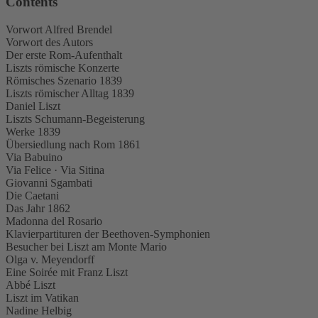
Contents
Vorwort Alfred Brendel
Vorwort des Autors
Der erste Rom-Aufenthalt
Liszts römische Konzerte
Römisches Szenario 1839
Liszts römischer Alltag 1839
Daniel Liszt
Liszts Schumann-Begeisterung
Werke 1839
Übersiedlung nach Rom 1861
Via Babuino
Via Felice · Via Sitina
Giovanni Sgambati
Die Caetani
Das Jahr 1862
Madonna del Rosario
Klavierpartituren der Beethoven-Symphonien
Besucher bei Liszt am Monte Mario
Olga v. Meyendorff
Eine Soirée mit Franz Liszt
Abbé Liszt
Liszt im Vatikan
Nadine Helbig