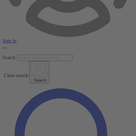
Sign In
Search
Close search
Search