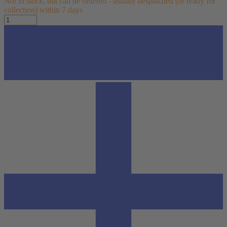
Not in stock, but can be ordered - usually despatched (or ready for
collection) within 7 days