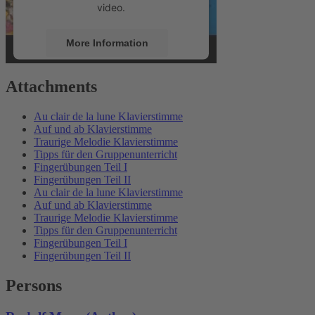
video.
More Information
Accept
Attachments
powered by
Usercentrics Consent
Au clair de la lune Klavierstimme
Management Platform
Auf und ab Klavierstimme
Traurige Melodie Klavierstimme
Tipps für den Gruppenunterricht
Fingerübungen Teil I
Fingerübungen Teil II
Au clair de la lune Klavierstimme
Auf und ab Klavierstimme
Traurige Melodie Klavierstimme
Tipps für den Gruppenunterricht
Fingerübungen Teil I
Fingerübungen Teil II
Persons