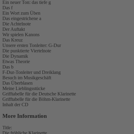
Ein neuer Ton: das tiefe g
Das f
Ein Wort zum Üben
Das eingestrichene a
Die Achtelnote
Der Auftakt
Wir spielen Kanons
Das Kreuz
Unsere ersten Tonleiter: G-Dur
Die punktierte Viertelnote
Die Dynamik
Etwas Theorie
Das b
F-Dur-Tonleiter und Dreiklang
Besuch im Musikgeschäft
Das Überblasen
Meine Lieblingsstücke
Grifftabelle für die Deutsche Klarinette
Grifftabelle für die Böhm-Klarinette
Inhalt der CD
More Information
Title:
Die fröhliche Klarinette