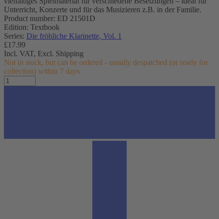
vielfältiges Spielmaterial für verschiedene Besetzungen – ideal für
Unterricht, Konzerte und für das Musizieren z.B. in der Familie.
Product number: ED 21501D
Edition: Textbook
Series:
Die fröhliche Klarinette, Vol. 1
£17.99
Incl. VAT,
Excl. Shipping
Not in stock, but can be ordered - usually despatched (or ready for
collection) within 7 days