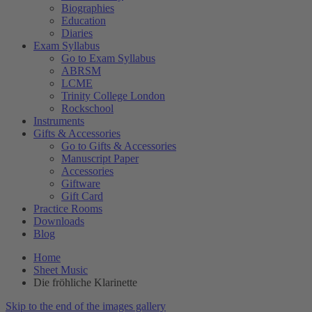
Biographies
Education
Diaries
Exam Syllabus
Go to Exam Syllabus
ABRSM
LCME
Trinity College London
Rockschool
Instruments
Gifts & Accessories
Go to Gifts & Accessories
Manuscript Paper
Accessories
Giftware
Gift Card
Practice Rooms
Downloads
Blog
Home
Sheet Music
Die fröhliche Klarinette
Skip to the end of the images gallery