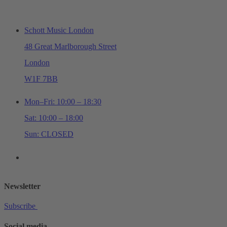
ADDRESS & OPENING TIMES
Schott Music London
48 Great Marlborough Street
London
W1F 7BB
Mon–Fri: 10:00 – 18:30
Sat: 10:00 – 18:00
Sun: CLOSED
+44 (0)20 7534 0710
shop@schottmusiclondon.com
Newsletter
Subscribe
Social media