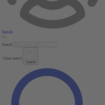
Sign In
Search
Close search
Search